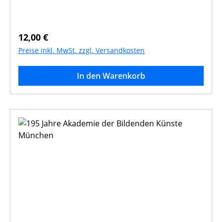
gewesen. nicht vom Kastner-Verlag, kann aber
bestellt werden
Regulärer Preis:
12,00 €
Preise inkl. MwSt. zzgl. Versandkosten
In den Warenkorb