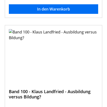
Geschichte an der Geschichts- u.
In den Warenkorb
Gesellschaftswissenschaftlichen Fakultät der
Katholischen Universtät Eichstätt.
Band 100 - Klaus Landfried - Ausbildung
versus Bildung?