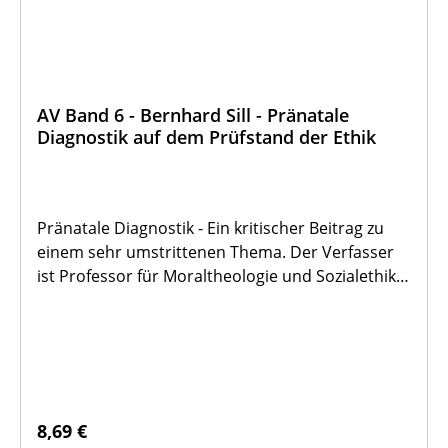
AV Band 6 - Bernhard Sill - Pränatale
Diagnostik auf dem Prüfstand der Ethik
Pränatale Diagnostik - Ein kritischer Beitrag zu
einem sehr umstrittenen Thema. Der Verfasser
ist Professor für Moraltheologie und Sozialethik
an der Fakultät für Religionspädagogik/Kirchliche
Bildungsarbeit (Fachhochschulstudiengang) der
Katholischen Universität Eichstätt.
Regulärer Preis:
8,69 €