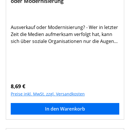
oder Modernisierung
Ausverkauf oder Modernisierung? - Wer in letzter
Zeit die Medien aufmerksam verfolgt hat, kann
sich über soziale Organisationen nur die Augen
reiben: "Unregelmäßigkeiten" bei der
Geschäftsführung des Roten Kreuzes,
Missmanagement beim Deutschen Paritätischen
Wohlfahrtsverband, Entlassungsgerüchte bei der
Caritas. Angesichts dieser düsteren Meldungen
stellt sich die Frage, ob die Sozialarbeit noch zu
Regulärer Preis:
8,69 €
retten ist. Diese Frage soll die Antrittsrede von W.
Preise inkl. MwSt. zzgl. Versandkosten
Klug näher beleuchten. Der Autor W. Klug ist
Professor für Methoden der Sozialarbeit an der
In den Warenkorb
Fakultät für Sozialwesen
(Fachhochschulstudiengang) der Katholischen
Universität Eichstätt.