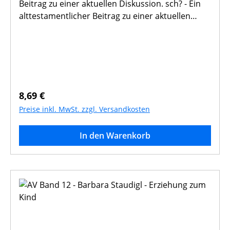
Beitrag zu einer aktuellen Diskussion. sch? - Ein
alttestamentlicher Beitrag zu einer aktuellen
Diskussion. Der Verfasser ist Professor für
Alttestamentliche Wissenschaft an der
Theologischen Fakultät der Katholischen
Universität Eichstätt-Ingolstadt.
Regulärer Preis:
8,69 €
Preise inkl. MwSt. zzgl. Versandkosten
In den Warenkorb