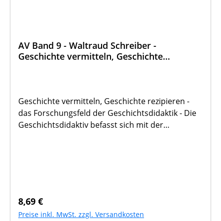
AV Band 9 - Waltraud Schreiber -
Geschichte vermitteln, Geschichte
rezipieren
Geschichte vermitteln, Geschichte rezipieren -
das Forschungsfeld der Geschichtsdidaktik - Die
Geschichtsdidaktiv befasst sich mit der
Vermittlung und Rezeption von Geschichte. Das
klingt ganz banal: Der Lehrer vermittelt, der
Schüler rezipiert; der Erfolg dieses
Unternehmens stellt nicht immer zufrieden;
Klagen über geringe historische Bildung kann
man allüberall hören. Es besteht also
Regulärer Preis:
8,69 €
Handlungsbedarf . . . Die Verfasserin ist
Preise inkl. MwSt. zzgl. Versandkosten
Professorin für Theologie und Didaktik der