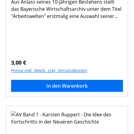
Aus Anlass seines 10-jährigen Bestehens stellt
das Bayerische Wirtschaftsarchiv unter dem Titel
"Arbeitswelten" erstmalig eine Auswahl seiner
wertvollen historischen Industriefotografien vor.
41 Abb. s/w
Regulärer Preis:
3,00 €
Preise inkl. MwSt. zzgl. Versandkosten
In den Warenkorb