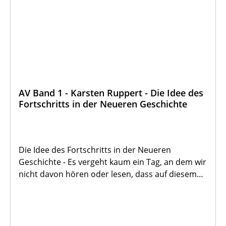
AV Band 1 - Karsten Ruppert - Die Idee des
Fortschritts in der Neueren Geschichte
Die Idee des Fortschritts in der Neueren
Geschichte - Es vergeht kaum ein Tag, an dem wir
nicht davon hören oder lesen, dass auf diesem
oder jenem Gebiet "Fortschritte" gemacht
worden seien; Festredner beschwören gerne die
Segnungen des wissenschaftlichen und
technischen Fortschritts; wer ein Anliegen