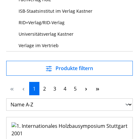
ISB-Staatsinstitut im Verlag Kastner
RID+Verlag/RID-Verlag
Universitätsverlag Kastner
Verlage im Vertrieb
Produkte filtern
Seite
Seite
Seite
Seite
Seite
1
2
3
4
5