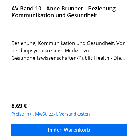
AV Band 10 - Anne Brunner - Beziehung,
Kommunikation und Gesundheit
Beziehung, Kommunikation und Gesundheit. Von
der biopsychosozialen Medizin zu
Gesundheitswissenschaften/Public Health - Die
umfassende Bedeutung von Gesundheit wird
zunehmend erkannt. neben ihrem Eigenwert
tragen gesundheitliches Wohlbefinden und
Lebensqualität dazu bei, die wirtschaftliche
Produktivität zu erhalten und Fehlzeiten zu
vermeiden. Unternehmen und Organisationen
Regulärer Preis:
8,69 €
sind daher zunehmend bereit, in "Corporate
Preise inkl. MwSt. zzgl. Versandkosten
health" zu investieren . . . Die Verfasserin hat die
Professur für Sozialmedizin und
In den Warenkorb
Gesundheitswissenschaft an der Fakultät für