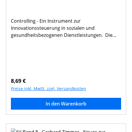
Controlling - Ein Instrument zur
Innovationssteuerung in sozialen und
gesundheitsbezogenen Dienstleistungen. Die
Verfasserin ist Professorin für Sozialarbeit
(Sozialmanagement) an der Fakultät für
Sozialwesen (Fachhochschulstudiengang) der
Katholischen Universtät Eichstätt.
Regulärer Preis:
8,69 €
Preise inkl. MwSt. zzgl. Versandkosten
In den Warenkorb