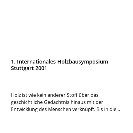
1. Internationales Holzbausymposium
Stuttgart 2001
Holz ist wie kein anderer Stoff über das
geschichtliche Gedächtnis hinaus mit der
Entwicklung des Menschen verknüpft. Bis in die
Neuzeit hinein ist es in allen Verwendungen des
Alltags, vom einfachsten Haushaltsgegenstand
bis zur gotischen Madonna, selbstverständlich