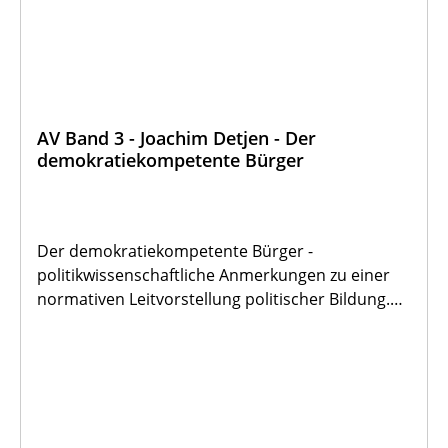
AV Band 3 - Joachim Detjen - Der
demokratiekompetente Bürger
Der demokratiekompetente Bürger -
politikwissenschaftliche Anmerkungen zu einer
normativen Leitvorstellung politischer Bildung.
Der Verfassser ist Inhaber des Lehrstuhls für
Politikwissenschaft III: Politische Bildung (Didaktik
der Sozialkunde) an der Geschichts- und
Gesellschaftswissenschaftlichen Fakultät der
Katholischen Universität Eichstätt.