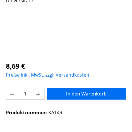
Regulärer Preis:
8,69 €
Preise inkl. MwSt. zzgl. Versandkosten
Produkt Anzahl: Gib den gewünschten Wer
In den Warenkorb
Produktnummer:
KA149