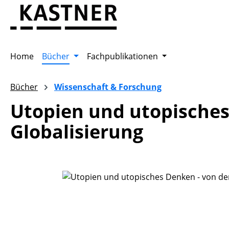
m Hauptinhalt springen
Zur Suche springen
Zur Hauptnavigation springen
Home
Bücher
Fachpublikationen
Bücher
Wissenschaft & Forschung
Utopien und utopisches 
Globalisierung
Bildergalerie überspringen