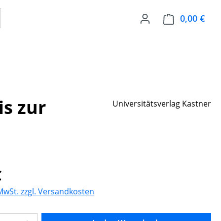
0,00 €
Ware
is zur
Universitätsverlag Kastner
eis:
€
 MwSt. zzgl. Versandkosten