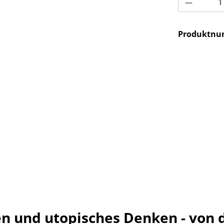
Produkt 
Produktn
 und utopisches Denken - von de