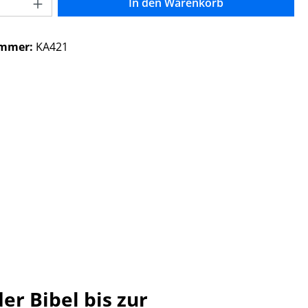
Anzahl: Gib den gewünschten Wert ein o
In den Warenkorb
ummer:
KA421
r Bibel bis zur