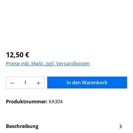
Regulärer Preis:
12,50 €
Preise inkl. MwSt. zzgl. Versandkosten
Produkt Anzahl: Gib den gewünschten Wer
In den Warenkorb
Produktnummer:
KA304
Beschreibung