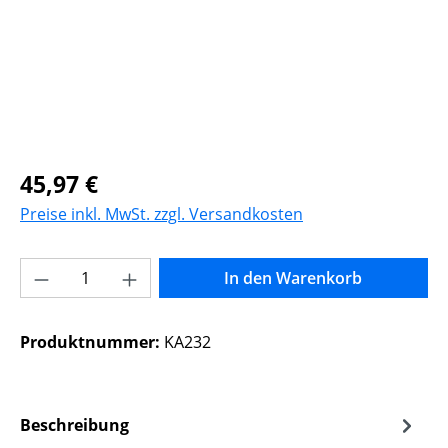
Regulärer Preis:
45,97 €
Preise inkl. MwSt. zzgl. Versandkosten
Produkt Anzahl: Gib den gewünschten Wer
In den Warenkorb
Produktnummer:
KA232
Beschreibung