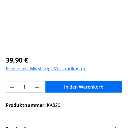
Regulärer Preis:
39,90 €
Preise inkl. MwSt. zzgl. Versandkosten
Produkt Anzahl: Gib den gewünschten Wer
In den Warenkorb
Produktnummer:
KA820