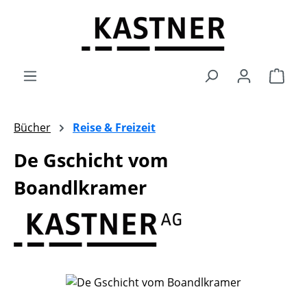
Zum Hauptinhalt springen
Ware
Bücher
Reise & Freizeit
De Gschicht vom
Boandlkramer
Bildergalerie überspringen