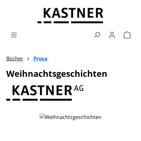
Zum Hauptinhalt springen
Ware
Bücher
Prosa
Weihnachtsgeschichten
Bildergalerie überspringen