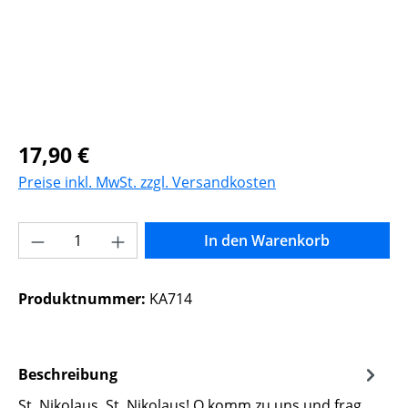
Regulärer Preis:
17,90 €
Preise inkl. MwSt. zzgl. Versandkosten
Produkt Anzahl: Gib den gewünschten Wer
In den Warenkorb
Produktnummer:
KA714
Beschreibung
St. Nikolaus, St. Nikolaus! O komm zu uns und frag