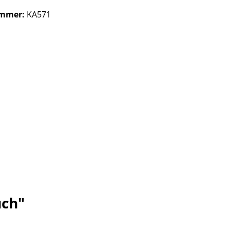
ummer:
KA571
uch"