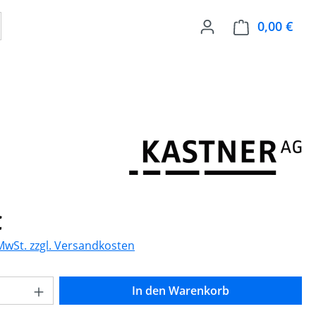
0,00 €
Ware
eis:
€
 MwSt. zzgl. Versandkosten
Anzahl: Gib den gewünschten Wert ein o
In den Warenkorb