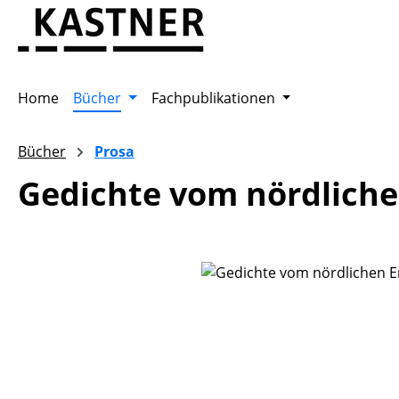
m Hauptinhalt springen
Zur Suche springen
Zur Hauptnavigation springen
Home
Bücher
Fachpublikationen
Bücher
Prosa
Gedichte vom nördliche
Bildergalerie überspringen