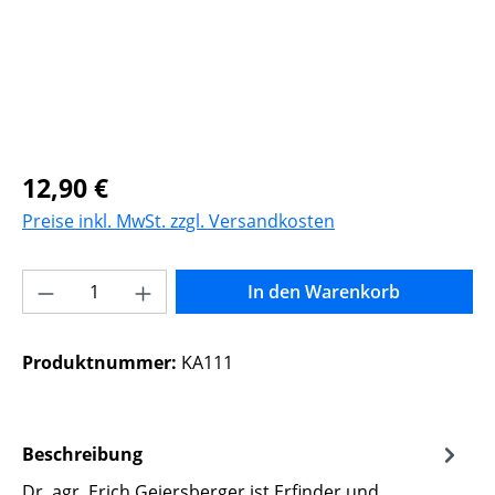
Regulärer Preis:
12,90 €
Preise inkl. MwSt. zzgl. Versandkosten
Produkt Anzahl: Gib den gewünschten Wer
In den Warenkorb
Produktnummer:
KA111
Beschreibung
Dr. agr. Erich Geiersberger ist Erfinder und