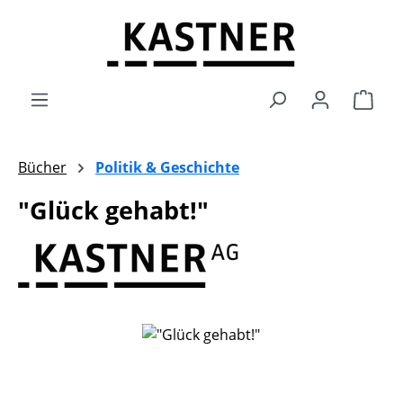
Zum Hauptinhalt springen
Ware
Bücher
Politik & Geschichte
"Glück gehabt!"
Bildergalerie überspringen