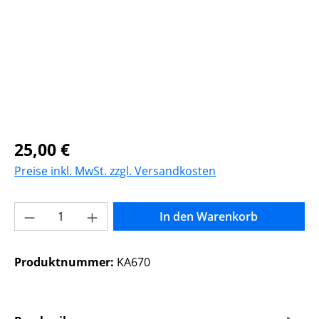
Regulärer Preis:
25,00 €
Preise inkl. MwSt. zzgl. Versandkosten
Produkt Anzahl: Gib den gewünschten Wer
In den Warenkorb
Produktnummer:
KA670