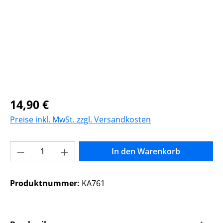
Regulärer Preis:
14,90 €
Preise inkl. MwSt. zzgl. Versandkosten
Produkt Anzahl: Gib den gewünschten Wer
In den Warenkorb
Produktnummer:
KA761