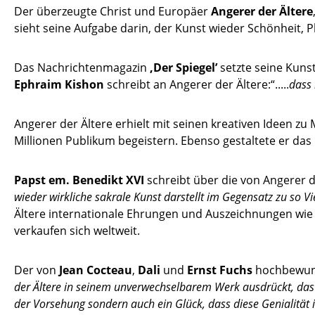
Der überzeugte Christ und Europäer
Angerer der Ältere
sieht seine Aufgabe darin, der Kunst wieder Schönheit,
Das Nachrichtenmagazin
‚Der Spiegel’
setzte seine Kunst 
Ephraim Kishon
schreibt an Angerer der Ältere:“.....
dass 
Angerer der Ältere erhielt mit seinen kreativen Ideen zu
Millionen Publikum begeistern. Ebenso gestaltete er da
Papst em. Benedikt XVI
schreibt über die von Angerer d
wieder wirkliche sakrale Kunst darstellt im Gegensatz zu so V
Ältere internationale Ehrungen und Auszeichnungen wie di
verkaufen sich weltweit.
Der von
Jean Cocteau
,
Dali
und
Ernst Fuchs
hochbewund
der Ältere in seinem unverwechselbarem Werk ausdrückt, das 
der Vorsehung sondern auch ein Glück, dass diese Genialität 