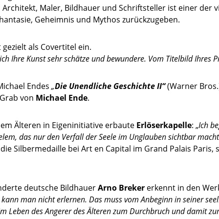
, Architekt, Maler, Bildhauer und Schriftsteller ist einer der
 Phantasie, Geheimnis und Mythos zurückzugeben.
gezielt als Covertitel ein.
ich Ihre Kunst sehr schätze und bewundere. Vom Titelbild Ihres P
 Michael Endes
„
Die Unendliche Geschichte II“
(Warner Bros.)
s Grab von
Michael Ende
.
em Älteren in Eigeninitiative erbaute
Erlöserkapelle
: „
Ich b
ielem, das nur den Verfall der Seele im Unglauben sichtbar macht
e Silbermedaille bei Art en Capital im Grand Palais Paris, s
erte deutsche Bildhauer
Arno Breker
erkennt in den Werk
kann man nicht erlernen. Das muss vom Anbeginn in seiner seelis
im Leben des Angerer des Älteren zum Durchbruch und damit zum A