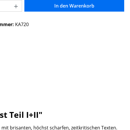
Anzahl: Gib den gewünschten Wert ein o
In den Warenkorb
ummer:
KA720
 Teil I+II"
t brisanten, höchst scharfen, zeitkritischen Texten.