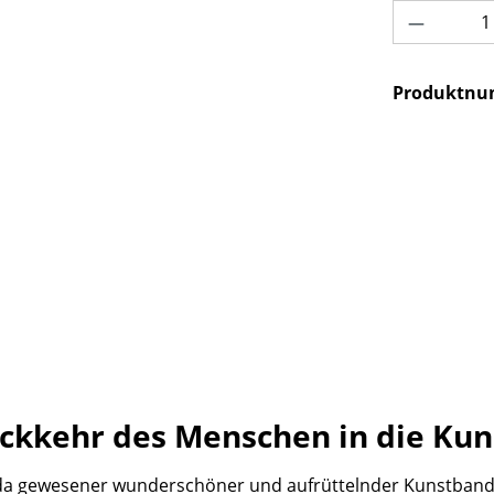
Produkt 
Produktn
kkehr des Menschen in die Kunst
 da gewesener wunderschöner und aufrüttelnder Kunstband mi