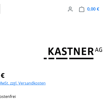
0,00 €
Ware
eis:
 €
 MwSt. zzgl. Versandkosten
stenfrei