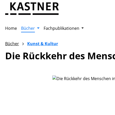
m Hauptinhalt springen
Zur Suche springen
Zur Hauptnavigation springen
Home
Bücher
Fachpublikationen
Bücher
Kunst & Kultur
Die Rückkehr des Mensch
Bildergalerie überspringen